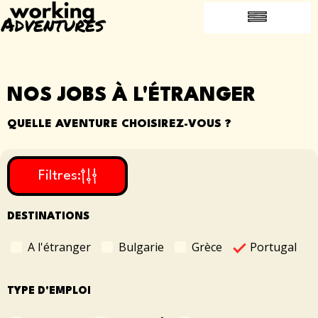
OFFRES D’EMPLOI
A PROPOS DE NOUS
CONTACTEZ NOUS
PARRAINER UN AMI
TRAVAILLER À L'ÉTRANGER
NOS JOBS À L'ÉTRANGER
QUELLE AVENTURE CHOISIREZ-VOUS ?
Filtres:
DESTINATIONS
Portugal
A l'étranger
Bulgarie
Grèce
TYPE D'EMPLOI