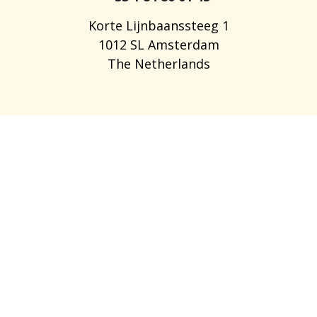
Korte Lijnbaanssteeg 1
1012 SL Amsterdam
The Netherlands
OFFRES D’EMPLOI
A PROPOS DE NOUS
FAQ
BLOG
PARRAINER UN AMI
AVIS ET RETOURS D’EXPÉRIENCES
FOR EMPLOYERS