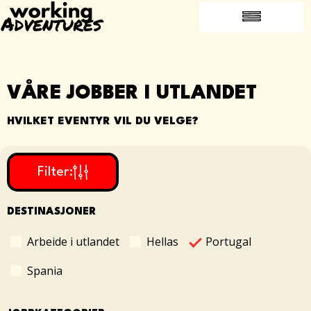
OFTE STILTE SPØRSMÅL
JOBB I UTLANDET
VÅRE JOBBER I UTLANDET
HVILKET EVENTYR VIL DU VELGE?
Filter:
DESTINASJONER
Portugal
Arbeide i utlandet
Hellas
Spania