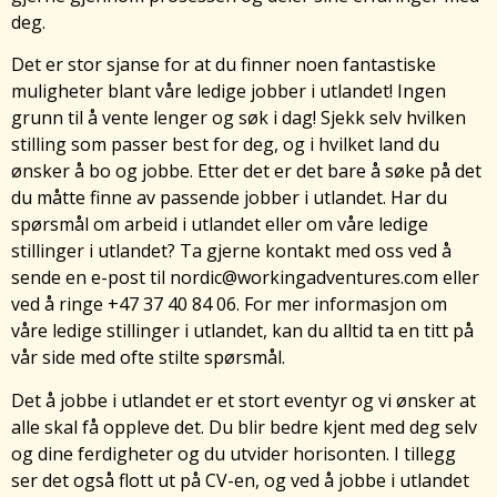
deg.
Det er stor sjanse for at du finner noen fantastiske
muligheter blant våre ledige jobber i utlandet! Ingen
grunn til å vente lenger og søk i dag! Sjekk selv hvilken
stilling som passer best for deg, og i hvilket land du
ønsker å bo og jobbe. Etter det er det bare å søke på det
du måtte finne av passende jobber i utlandet. Har du
spørsmål om arbeid i utlandet eller om våre ledige
stillinger i utlandet? Ta gjerne kontakt med oss ​​ved å
sende en e-post til nordic@workingadventures.com eller
ved å ringe +47 37 40 84 06. For mer informasjon om
våre ledige stillinger i utlandet, kan du alltid ta en titt på
vår side med ofte stilte spørsmål.
Det å jobbe i utlandet er et stort eventyr og vi ønsker at
alle skal få oppleve det. Du blir bedre kjent med deg selv
og dine ferdigheter og du utvider horisonten. I tillegg
ser det også flott ut på CV-en, og ved å jobbe i utlandet