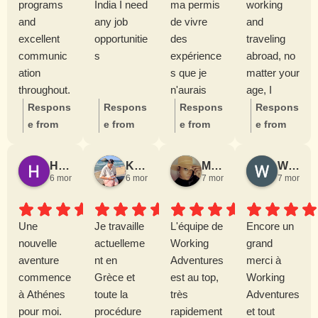
programs
India I need
ma permis
working
and
any job
de vivre
and
excellent
opportunitie
des
traveling
communic
s
expérience
abroad, no
ation
s que je
matter your
throughout.
n'aurais
age, I
cru pouvoir
highly
Respons
Respons
Respons
Respons
vivre et j'en
recommen
e from
e from
e from
e from
suis
d reaching
the
the
the
the
reconnaiss
out to
owner:
T
owner:
T
owner:
owner:
H
Hichame El H.
Killian C.
Mary H.G. G.
Wyssam R.
ant, j'ai pu
Working
hank you
hank you
Merci
i Monika,
6 months ago
6 months ago
7 months ago
7 months 
rencontré
Adventures
very
very
beaucou
a huge
des
. Thanks to
much for
much for
p pour
thank you
Une
Je travaille
personnes
L'équipe de
Aline, my
Encore un
your kind
your
votre
for your
nouvelle
actuelleme
qui m'ont
Working
recruiter,
grand
review.
positive
retour
amazing
aventure
nt en
appris bcp,
Adventures
and her
merci à
We’re
feedback.
des plus
feedback.
commence
Grèce et
et cela
est au top,
support
Working
delighted
If you are
positif.
We
à Athénes
toute la
grâce a
très
throughout
Adventures
to hear
intereste
Nous
enjoyed
pour moi.
procédure
vous, alors
rapidement
every
et tout
that you
d in job
sommes
following