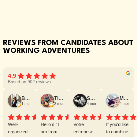
REVIEWS FROM CANDIDATES ABOUT
WORKING ADVENTURES
4.9
Based on 902 reviews
Bushra M.
Tin T.
Saddboy
Monika M.
1 month ago
2 months ago
4 months ago
4 months 
Well-
Hello sir I
Votre
If you’d like
organized
am from
entreprise
to combine