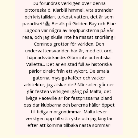
Du förundras verkligen över denna
pittoreska ö. Klarblå himmel, vita stränder
och kristallklart turkost vatten, det är som
paradiset! 🏝️ Besök på Golden Bay och Blue
Lagoon var några av höjdpunkterna på vår
resa, och jag skulle inte ha missat snorkling i
Cominos grottor för världen. Den
undervattensvärlden här är, med ett ord,
häpnadsväckande. Glöm inte autentiska
Valletta... Det är en stad full av historiska
pärlor direkt från ett vykort. De smala
gatorna, mysiga kaféer och vacker
arkitektur; jag älskar det! När solen går ner
går festen verkligen igång på Malta, det
livliga Paceville är för festprissarna bland
oss där klubbarna och barerna håller öppet
till tidiga morgontimmar. Malta lever
verkligen upp till sitt rykte och jag längtar
efter att komma tillbaka nästa sommar!