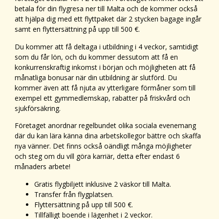
betala för din flygresa ner till Malta och de kommer också
att hjälpa dig med ett flyttpaket där 2 stycken bagage ingår
samt en flyttersättning på upp till 500 €.
Du kommer att få deltaga i utbildning i 4 veckor, samtidigt
som du får lön, och du kommer dessutom att få en
konkurrenskraftig inkomst i början och möjligheten att få
månatliga bonusar när din utbildning är slutförd. Du
kommer även att få njuta av ytterligare förmåner som till
exempel ett gymmedlemskap, rabatter på friskvård och
sjukförsäkring.
Företaget anordnar regelbundet olika sociala evenemang
där du kan lära känna dina arbetskollegor bättre och skaffa
nya vänner. Det finns också oändligt många möjligheter
och steg om du vill göra karriär, detta efter endast 6
månaders arbete!
Gratis flygbiljett inklusive 2 väskor till Malta.
Transfer från flygplatsen.
Flyttersättning på upp till 500 €.
Tillfälligt boende i lägenhet i 2 veckor.