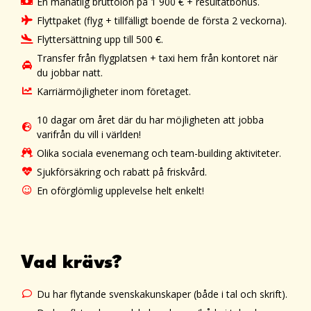
En månatlig bruttolön på 1 900
+ resultatbonus.
€
Flyttpaket (flyg + tillfälligt boende de första 2 veckorna).
Flyttersättning upp till 500
.
€
Transfer från flygplatsen + taxi hem från kontoret när
du jobbar natt.
Karriärmöjligheter inom företaget.
10 dagar om året där du har möjligheten att jobba
varifrån du vill i världen!
Olika sociala evenemang och team-building aktiviteter.
Sjukförsäkring och rabatt på friskvård.
En oförglömlig upplevelse helt enkelt!
Vad krävs?
Du har flytande svenskakunskaper (både i tal och skrift).