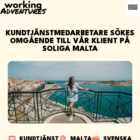
LEDIG
VANLIGA FRÅGO
KUNDTJÄNSTMEDARBETARE SÖKES
OMGÅENDE TILL VÅR KLIENT PÅ
SOLIGA MALTA
KUNDTJÄNST
MALTA
SVENSKA