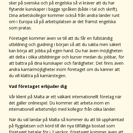
sker på svenska och på engelska så vi kräver att du har
flytande kunskaper i bägge språken (både i tal och skrift).
Dina arbetskollegor kommer också från andra länder runt
om i Europa så på arbetsplatsen är det främst engelska
som pratas.
Företaget kommer även se till att du får en fullständig
utbildning och guidning i början så att du sakta men säkert
kan börja att jobba på egen hand. Du har även möjligheten
att delta i olika utbildningar och kurser medan du jobbar, för
att bättra på dina kunskaper och färdigheter. Det finns även
andra karriärmöjligheter inom företaget om du känner att
du vill klättra på karriärstegen.
Vad företaget erbjuder dig
Vår klient på Malta är ett välkänt internationellt företag när
det gäller onlinespel. Du kommer att arbeta inom en
internationell arbetsmiljö med kollegor från olika länder.
När du väl landar på Malta så kommer du att bli upphämtad
på flygplatsen och körd till din nya tillfälliga bostad som
företaget betalar för i 2 veckor. Företaget kommer även att