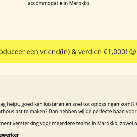
accommodatie in Marokko
roduceer een vriend(in) & verdien €1,000! 🤑
aag helpt, goed kan luisteren en snel tot oplossingen komt? O
thousiast te maken? Dan hebben wij de perfecte baan voor 
ent versterking voor meerdere teams in Marokko, zowel op 
ewerker