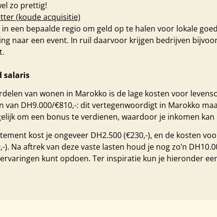
 zo prettig!
ter (koude acquisitie)
en in een bepaalde regio om geld op te halen voor lokale g
ng naar een event. In ruil daarvoor krijgen bedrijven bijv
t.
 salaris
rdelen van wonen in Marokko is de lage kosten voor leven
van DH‎9.000/€810,-: dit vertegenwoordigt in Marokko maar 
elijk om een bonus te verdienen, waardoor je inkomen kan o
ment kost je ongeveer DH2.500 (€230,-), en de kosten voor 
). Na aftrek van deze vaste lasten houd je nog zo’n DH10.000 
ge ervaringen kunt opdoen. Ter inspiratie kun je hieronder ee