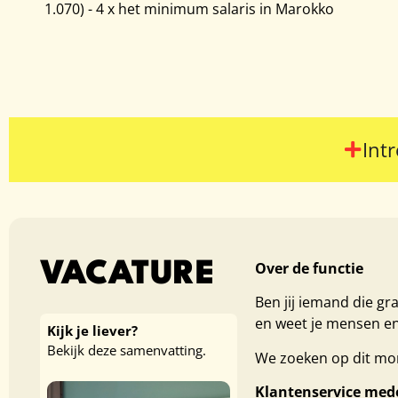
1.070) - 4 x het minimum salaris in Marokko
Int
VACATURE
Over de functie
Ben jij iemand die gr
en weet je mensen en
Kijk je liever?
Bekijk deze samenvatting.
We zoeken op dit mom
Klantenservice med