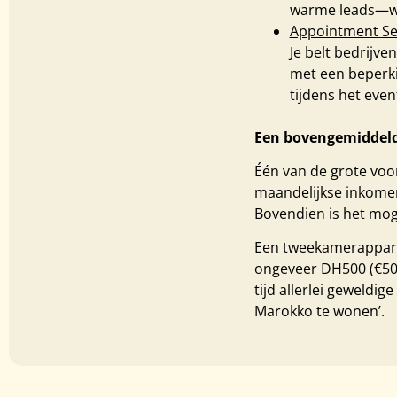
warme leads—wel
Appointment Set
Je belt bedrijv
met een beperki
tijdens het even
Een bovengemiddeld
Één van de grote voo
maandelijkse inkomen 
Bovendien is het mog
Een tweekamerapparte
ongeveer DH500 (€50,-
tijd allerlei geweldi
Marokko te wonen’.