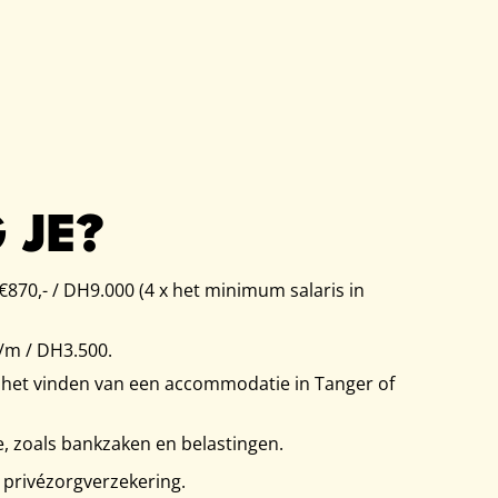
 JE?
870,- / DH‎9.000 (4 x het minimum salaris in
/m / DH3.500.
bij het vinden van een accommodatie in Tanger of
tie, zoals bankzaken en belastingen.
 privézorgverzekering.