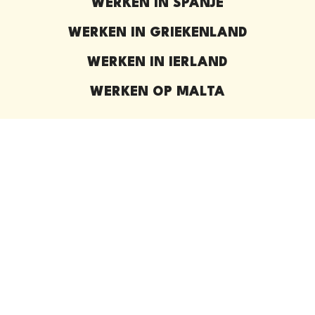
WERKEN IN SPANJE
WERKEN IN GRIEKENLAND
WERKEN IN IERLAND
WERKEN OP MALTA
ONZE VACATURES IN HET BUITENLAND
BESTEMMINGEN
OVER ONS
VEELGESTELDE VRAGEN
BLOG
INTRODUCEER EEN VRIEND​