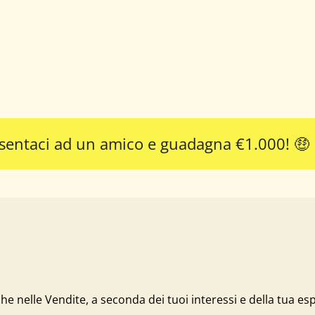
sentaci ad un amico e guadagna €1.000! 🤑
che nelle Vendite, a seconda dei tuoi interessi e della tua es