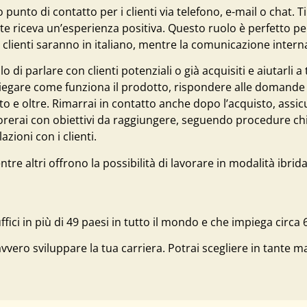
punto di contatto per i clienti via telefono, e-mail o chat. T
iente riceva un’esperienza positiva. Questo ruolo è perfetto 
 i clienti saranno in italiano, mentre la comunicazione intern
 parlare con clienti potenziali o già acquisiti e aiutarli a 
spiegare come funziona il prodotto, rispondere alle domande 
to e oltre. Rimarrai in contatto anche dopo l’acquisto, assicu
rerai con obiettivi da raggiungere, seguendo procedure chia
zioni con i clienti.
e altri offrono la possibilità di lavorare in modalità ibrida
ici in più di 49 paesi in tutto il mondo e che impiega circa
vvero sviluppare la tua carriera. Potrai scegliere in tante ma