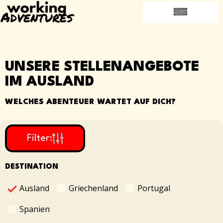
HÄUFIG GESTELLTE FRAGEN
EMPFEHLE EINEN FREUND
ARBEITEN IM AUSLAND
UNSERE STELLENANGEBOTE
IM AUSLAND
WELCHES ABENTEUER WARTET AUF DICH?
Filter:
DESTINATION
Ausland
Griechenland
Portugal
Spanien