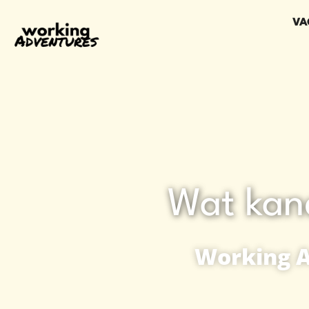
VA
Wat kan
Working A