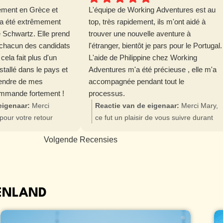
llement en Grèce et
L'équipe de Working Adventures est au
 a été extrêmement
top, très rapidement, ils m'ont aidé à
e Schwartz. Elle prend
trouver une nouvelle aventure à
 chacun des candidats
l'étranger, bientôt je pars pour le Portugal.
cela fait plus d'un
L'aide de Philippine chez Working
stallé dans le pays et
Adventures m'a été précieuse , elle m'a
rendre de mes
accompagnée pendant tout le
ommande fortement !
processus.
eigenaar:
Merci
Reactie van de eigenaar:
Merci Mary,
pour votre retour
ce fut un plaisir de vous suivre durant
 Nous sommes tous très
ce processus de recrutement. Nous
Volgende Recensies
r que vous profitez
vous souhaitons une super expérience
uvelle aventure en
et beaucoup de succès dans cette
 normal que nous soyons
nouvelle aventure!
ler 🙂 Très belle
TENLAND