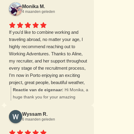
Monika M.
4 maanden geleden
If you’d like to combine working and
traveling abroad, no matter your age, I
highly recommend reaching out to
Working Adventures. Thanks to Aline,
my recruiter, and her support throughout
every stage of the recruitment process,
I’m now in Porto enjoying an exciting
project, great people, beautiful weather,
and amazing food.
Reactie van de eigenaar:
Hi Monika, a
Thank you, Aline! 😊
huge thank you for your amazing
feedback. We enjoyed following you in
your project and are so happy to know
Wyssam R.
you are having a great adventure in
6 maanden geleden
Porto. We wish you all the best 😃