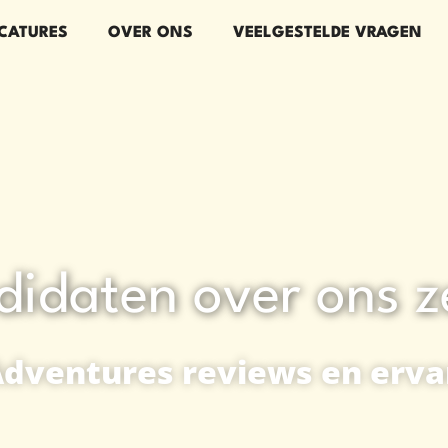
CATURES
OVER ONS
VEELGESTELDE VRAGEN
didaten over ons 
dventures reviews en erva