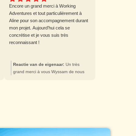
Encore un grand merci à Working
Adventures et tout particulièrement à
Aline pour son accompagnement durant
mon projet. Aujourd’hui cela se
concrétise et je vous suis très
reconnaissant !
Reactie van de eigenaar:
Un très
grand merci à vous Wyssam de nous
avoir fait confiance dans vos recherches
😃 Nous sommes très contents pour
vous et vous souhaitons le meilleur
dans votre nouvelle vie au Portugal ☀️