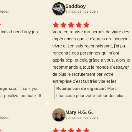
Saddboy
leden
3 maanden geleden
 India I need any job
Votre entreprise ma permis de vivre des
expériences que je n'aurais cru pouvoir
vivre et j'en suis reconnaissant, j'ai pu
rencontré des personnes qui m'ont
appris bcp, et cela grâce a vous, alors je
recommande a tout le monde d'essayer,
de plus le recrutement par votre
entreprise c'est fait très vite et les
personne avec qui j'ai pu échanger m'ont
eigenaar:
Thank you
Reactie van de eigenaar:
Merci
tout de suite mit à l'aise. 10/10 merci
r positive feedback. If
beaucoup pour votre retour des plus
pour tout
d in job opportunities,
positif. Nous sommes très heureux
o apply directly through
d'avoir pu vous aider et accompagner
Mary H.G. G.
egularly post available
dans votre démarche. Nous vous
leden
6 maanden geleden
and would be happy to
souhaitons le meilleur dans votre
ication.
nouvelle vie à l'étranger 😃