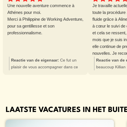
Une nouvelle aventure commence à
Je travaille actue
Athénes pour moi.
toute la procédure
Merci à Philippine de Working Adventure,
fluide grâce à Alin
pour sa gentillesse et son
à cœur le suivi de
professionnalisme.
et cela se ressent, 
mois que je suis in
elle continue de p
nouvelles. Je rec
Reactie van de eigenaar:
Ce fut un
Reactie van de 
plaisir de vous accompagner dans ce
beaucoup Killian 
processus fluide et rapide. Nous vous
d'expérience 😀
souhaitons beaucoup de succès dans
heureux de savoi
votre nouvel emploi à Athènes, et de
bien de votre no
profiter de cette magnifique ville.
Grèce! Et il est
là pour vous épau
journée à vous !
LAATSTE VACATURES IN HET BUI