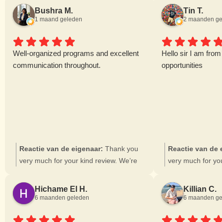
Bushra M.
Tin T.
1 maand geleden
2 maanden ge
Well-organized programs and excellent
Hello sir I am from
communication throughout.
opportunities
Reactie van de eigenaar:
Thank you
Reactie van de 
very much for your kind review. We’re
very much for you
delighted to hear that you had such a
you are intereste
pleasant experience with us, and we
please feel free t
Hichame El H.
Killian C.
truly appreciate you taking the time to
our website. We r
6 maanden geleden
6 maanden ge
share your feedback.
positions there 
receive your appl