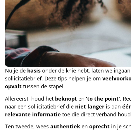
Nu je de
basis
onder de knie hebt, laten we ingaa
sollicitatiebrief. Deze tips helpen je om
veelvoork
opvalt
tussen de stapel.
Allereerst, houd het
beknopt
en
‘to the point’
. Re
naar een sollicitatiebrief die
niet
langer
is dan
éé
relevante
informatie
toe die direct verband houdt
Ten tweede, wees
authentiek
en
oprecht
in je sc