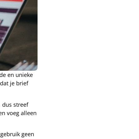
nde en unieke
at je brief
 dus streef
 en voeg alleen
n gebruik geen