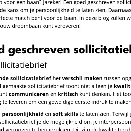
t voor een baan? Jazeker! Een goed geschreven sollici
de kans om je persoonlijkheid te laten zien. Daarnaas
rfecte match bent voor de baan. In deze blog zullen w
 je jouw droombaan kunt veroveren!
 geschreven sollicitatie
icitatiebrief
nde
sollicitatiebrief
het
verschil
maken
tussen op
emaakte sollicitatiebrief toont niet alleen je
kwalit
kunt
communiceren
en
kritisch
kunt denken. Het too
 te leveren om een geweldige eerste indruk te maken
e
persoonlijkheid
en
soft skills
te laten zien. Terwijl 
sollicitatiebrief je de mogelijkheid om je interpersoon
nd
vermogen te benadrukken. Dit zijn de kwaliteiten d