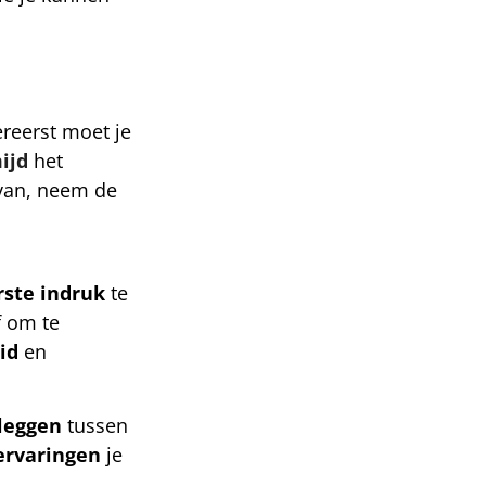
ereerst moet je
ijd
het
rvan, neem de
rste
indruk
te
f om te
id
en
leggen
tussen
ervaringen
je