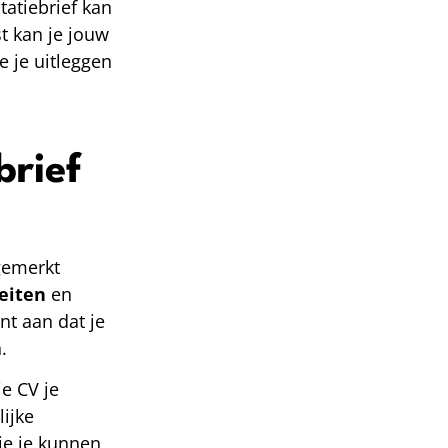
tatiebrief kan
t kan je jouw
e je uitleggen
brief
gemerkt
eiten
en
nt aan dat je
.
je CV je
lijke
ie je kunnen