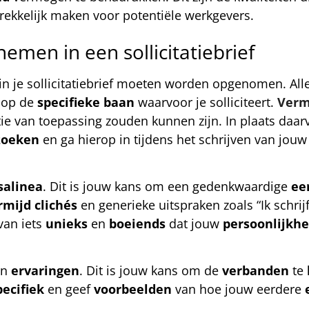
rekkelijk maken voor potentiële werkgevers.
emen in een sollicitatiebrief
in je sollicitatiebrief moeten worden opgenomen. All
 op de
specifieke
baan
waarvoor je solliciteert.
Verm
tie van toepassing zouden kunnen zijn. In plaats daa
zoeken
en ga hierop in tijdens het schrijven van jouw
salinea
. Dit is jouw kans om een gedenkwaardige
ee
rmijd
clichés
en generieke uitspraken zoals “Ik schrij
rvan iets
unieks
en
boeiends
dat jouw
persoonlijkhe
n
ervaringen
. Dit is jouw kans om de
verbanden
te
pecifiek
en geef
voorbeelden
van hoe jouw eerdere