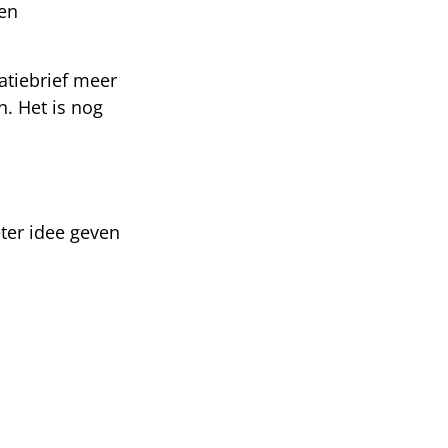
gen
tatiebrief meer
. Het is nog
eter idee geven