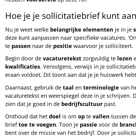
Hoe je je sollicitatiebrief kunt a
Nu je weet welke
belangrijke
elementen
je in je
s
deze kunt aanpassen naar specifieke vacatures. ‘One 
te
passen
naar de
positie
waarvoor je solliciteert.
Begin door de
vacaturetekst
zorgvuldig te
lezen
e
kwalificaties
. Vervolgens, verwijs in je sollicitat
eraan voldoet. Dit toont aan dat je je huiswerk he
Daarnaast, gebruik de
taal
en
terminologie
van h
vacaturetekst en weerspiegel deze in je schrijven.
zien dat je goed in de
bedrijfscultuur
past.
Onthoud dat het
doel
is om
op
te
vallen
tussen d
brief
toe
te
voegen
. Toon je
passie
voor de
branc
bent over de missie van het bedrijf. Door je sollici