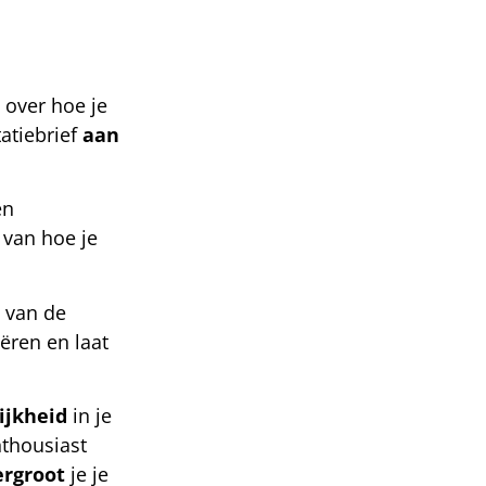
over hoe je
tatiebrief
aan
n
 van hoe je
van de
ëren en laat
ijkheid
in je
nthousiast
ergroot
je je