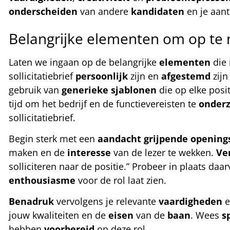
onderscheiden
van andere
kandidaten
en je aant
Belangrijke elementen om op te n
Laten we ingaan op de belangrijke
elementen
die 
sollicitatiebrief
persoonlijk
zijn en
afgestemd
zijn
gebruik van
generieke
sjablonen
die op elke posi
tijd om het bedrijf en de functievereisten te
onder
sollicitatiebrief.
Begin sterk met een
aandacht
grijpende
opening
maken en de
interesse
van de lezer te wekken.
Ve
solliciteren naar de positie.” Probeer in plaats daa
enthousiasme
voor de rol laat zien.
Benadruk
vervolgens je relevante
vaardigheden
e
jouw kwaliteiten en de
eisen
van de
baan
. Wees
s
hebben
voorbereid
op deze rol.