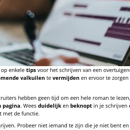
n op enkele
tips
voor het schrijven van een overtuige
omende
valkuilen
te
vermijden
en ervoor te zorgen d
cruiters hebben geen tijd om een hele roman te lezen,
n
pagina
. Wees
duidelijk
en
beknopt
in je schrijven
 met de functie.
hrijven. Probeer niet iemand te zijn die je niet bent e