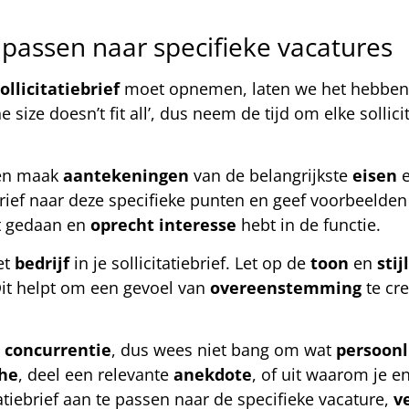
anpassen naar specifieke vacatures
ollicitatiebrief
moet opnemen, laten we het hebben 
size doesn’t fit all’, dus neem de tijd om elke sollici
n maak
aantekeningen
van de belangrijkste
eisen
e
iebrief naar deze specifieke punten en geef voorbeelden
bt gedaan en
oprecht
interesse
hebt in de functie.
et
bedrijf
in je sollicitatiebrief. Let op de
toon
en
stijl
 Dit helpt om een gevoel van
overeenstemming
te cre
e
concurrentie
, dus wees niet bang om wat
persoonl
he
, deel een relevante
anekdote
, of uit waarom je e
tatiebrief aan te passen naar de specifieke vacature,
v