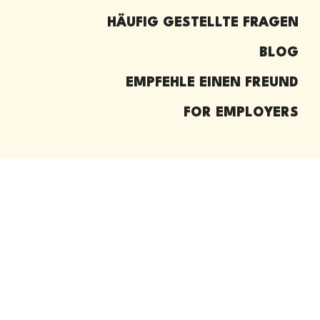
HÄUFIG GESTELLTE FRAGEN
BLOG
EMPFEHLE EINEN FREUND
FOR EMPLOYERS
© 2026
Working Adventures Recruitment
|
Privacy and
Terms
|
Consent Preferences
Stelle besetzt
ANDERE STELLENANGEBOTE
ANSEHEN