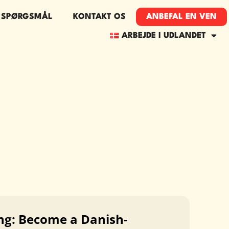
E SPØRGSMÅL
KONTAKT OS
ANBEFAL EN VEN
ARBEJDE I UDLANDET
T
ing: Become a Danish-