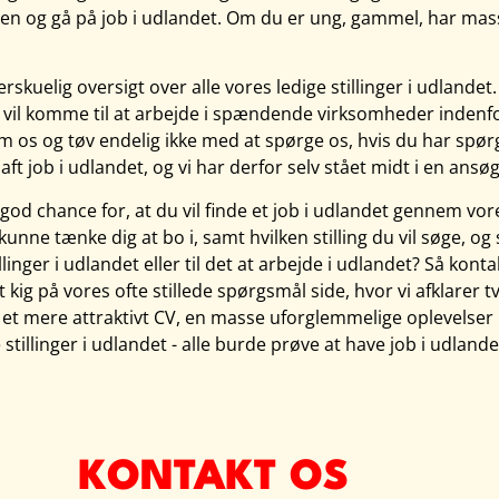
en og gå på job i udlandet. Om du er ung, gammel, har masser
rskuelig oversigt over alle vores ledige stillinger i udlandet. H
vil komme til at arbejde i spændende virksomheder indenfo
nem os og tøv endelig ikke med at spørge os, hvis du har sp
t job i udlandet, og vi har derfor selv stået midt i en ansø
 god chance for, at du vil finde et job i udlandet gennem vore
 kunne tænke dig at bo i, samt hvilken stilling du vil søge, o
illinger i udlandet eller til det at arbejde i udlandet? Så 
t kig på vores ofte stillede spørgsmål side, hvor vi afklarer t
år et mere attraktivt CV, en masse uforglemmelige oplevelse
stillinger i udlandet - alle burde prøve at have job i udlande
KONTAKT OS