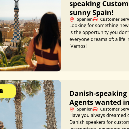
speaking Custome
sunny Spain!
Spanien
Customer Serv
Looking for something new 
is the opportunity you don
everyone dreams of: a life i
¡Vamos!
Danish-speaking 
B
Agents wanted in
Spanien
Customer Servi
Have you always dreamed of 
Danish speakers for custome