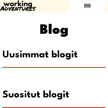
USEIN KYSYTYT KYSYMYKSET
SUOSITTELE YSTÄVÄÄSI
TÖIHIN ULKOMAILLE
Blog
Uusimmat blogit
Suositut blogit