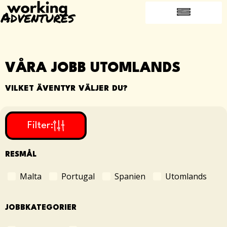
LEDIGA JOBB UTOMLANDS
VANLIGA FRÅGOR OCH SVAR
JOBBA UTOMLANDS
VÅRA JOBB UTOMLANDS
VILKET ÄVENTYR VÄLJER DU?
Filter:
RESMÅL
Malta
Portugal
Spanien
Utomlands
JOBBKATEGORIER