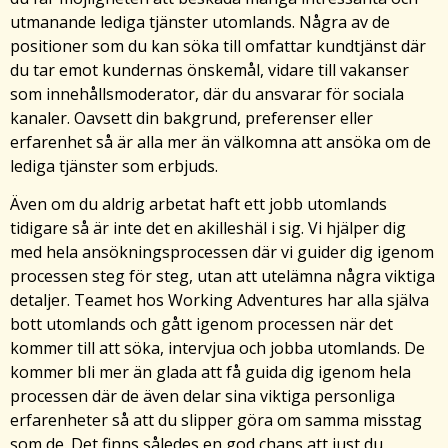
utmanande lediga tjänster utomlands. Några av de
positioner som du kan söka till omfattar kundtjänst där
du tar emot kundernas önskemål, vidare till vakanser
som innehållsmoderator, där du ansvarar för sociala
kanaler. Oavsett din bakgrund, preferenser eller
erfarenhet så är alla mer än välkomna att ansöka om de
lediga tjänster som erbjuds.
Även om du aldrig arbetat haft ett jobb utomlands
tidigare så är inte det en akilleshäl i sig. Vi hjälper dig
med hela ansökningsprocessen där vi guider dig igenom
processen steg för steg, utan att utelämna några viktiga
detaljer. Teamet hos Working Adventures har alla själva
bott utomlands och gått igenom processen när det
kommer till att söka, intervjua och jobba utomlands. De
kommer bli mer än glada att få guida dig igenom hela
processen där de även delar sina viktiga personliga
erfarenheter så att du slipper göra om samma misstag
som de. Det finns således en god chans att just du