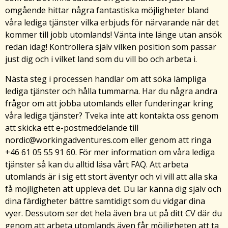
omgående hittar några fantastiska möjligheter bland
våra lediga tjänster vilka erbjuds för närvarande när det
kommer till jobb utomlands! Vänta inte länge utan ansök
redan idag! Kontrollera själv vilken position som passar
just dig och i vilket land som du vill bo och arbeta i.
Nästa steg i processen handlar om att söka lämpliga
lediga tjänster och hålla tummarna. Har du några andra
frågor om att jobba utomlands eller funderingar kring
våra lediga tjänster? Tveka inte att kontakta oss genom
att skicka ett e-postmeddelande till
nordic@workingadventures.com eller genom att ringa
+46 61 05 55 91 60. För mer information om våra lediga
tjänster så kan du alltid läsa vårt FAQ. Att arbeta
utomlands är i sig ett stort äventyr och vi vill att alla ska
få möjligheten att uppleva det. Du lär känna dig själv och
dina färdigheter bättre samtidigt som du vidgar dina
vyer. Dessutom ser det hela även bra ut på ditt CV där du
genom att arbeta utomlands även får möjligheten att ta