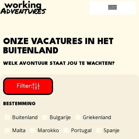
VEELGESTELDE VRAGEN
INTRODUCEER EEN VRIEND​
WERKEN IN HET BUITENLAND
ONZE VACATURES IN HET
BUITENLAND
WELK AVONTUUR STAAT JOU TE WACHTEN?
Filter:
BESTEMMING
Buitenland
Bulgarije
Griekenland
Malta
Marokko
Portugal
Spanje