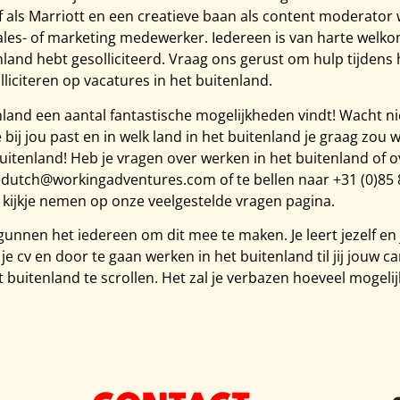
 als Marriott en een creatieve baan als content moderator w
sales- of marketing medewerker. Iedereen is van harte welk
enland hebt gesolliciteerd. Vraag ons gerust om hulp tijdens
liciteren op vacatures in het buitenland.
enland een aantal fantastische mogelijkheden vindt! Wacht nie
e bij jou past en in welk land in het buitenland je graag zou
buitenland! Heb je vragen over werken in het buitenland of
r dutch@workingadventures.com of te bellen naar +31 (0)85
en kijkje nemen op onze veelgestelde vragen pagina.
gunnen het iedereen om dit mee te maken. Je leert jezelf en
 cv en door te gaan werken in het buitenland til jij jouw c
uitenland te scrollen. Het zal je verbazen hoeveel mogelij