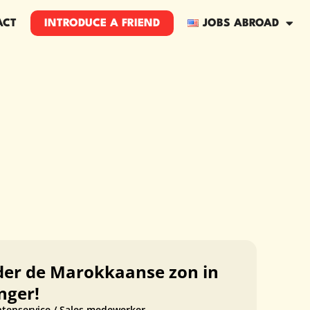
ACT
INTRODUCE A FRIEND
JOBS ABROAD
nder de Marokkaanse zon in
nger!
ntenservice / Sales medewerker