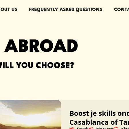
BOUT US
FREQUENTLY ASKED QUESTIONS
CONT
S ABROAD
ILL YOU CHOOSE?
Boost je skills o
Casablanca of Ta
Dutch
Morocco
Kla