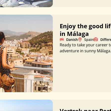
Enjoy the good li
in Málaga
Danish
Spain
Differ
Ready to take your career to
adventure in sunny Málaga.
Vertrek naar Por