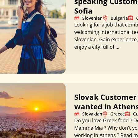
speaking Custome
Sofia
Slovenian
Bulgaria
Looking for a job that combi
welcoming international te
Slovenian. Gain experience
enjoy a city full of …
Slovak Customer 
wanted in Athen
Slovakian
Greece
Cu
Do you love Greek food ? Do 
Mamma Mia ? Why don’t you 
working in Athens ? Read 