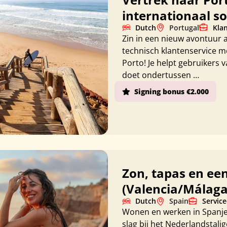
internationaal so
Dutch
Portugal
Kla
Zin in een nieuw avontuur a
technisch klantenservice me
Porto! Je helpt gebruikers 
doet ondertussen …
Signing bonus €2.000
Zon, tapas en ee
(Valencia/Málaga
Dutch
Spain
Servic
Wonen en werken in Spanje?
slag bij het Nederlandstali