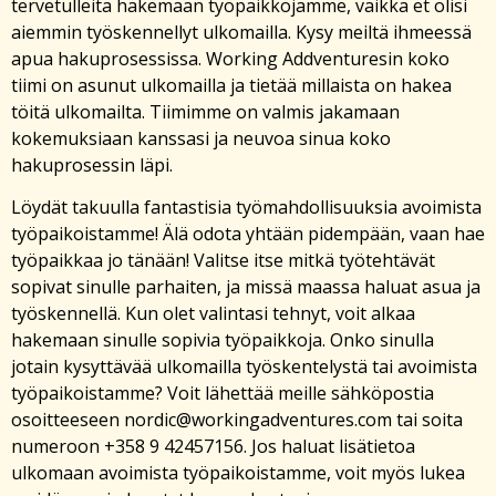
tervetulleita hakemaan työpaikkojamme, vaikka et olisi
aiemmin työskennellyt ulkomailla. Kysy meiltä ihmeessä
apua hakuprosessissa. Working Addventuresin koko
tiimi on asunut ulkomailla ja tietää millaista on hakea
töitä ulkomailta. Tiimimme on valmis jakamaan
kokemuksiaan kanssasi ja neuvoa sinua koko
hakuprosessin läpi.
Löydät takuulla fantastisia työmahdollisuuksia avoimista
työpaikoistamme! Älä odota yhtään pidempään, vaan hae
työpaikkaa jo tänään! Valitse itse mitkä työtehtävät
sopivat sinulle parhaiten, ja missä maassa haluat asua ja
työskennellä. Kun olet valintasi tehnyt, voit alkaa
hakemaan sinulle sopivia työpaikkoja. Onko sinulla
jotain kysyttävää ulkomailla työskentelystä tai avoimista
työpaikoistamme? Voit lähettää meille sähköpostia
osoitteeseen nordic@workingadventures.com tai soita
numeroon +358 9 42457156. Jos haluat lisätietoa
ulkomaan avoimista työpaikoistamme, voit myös lukea