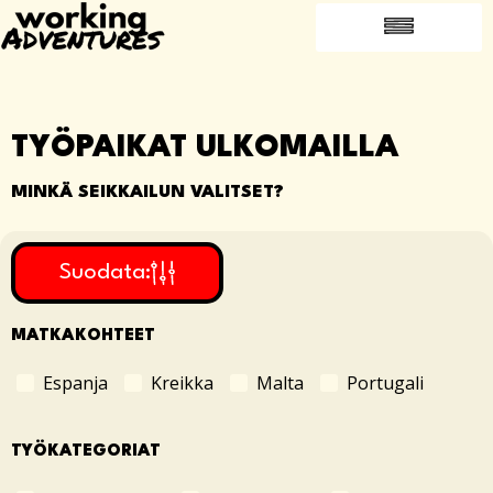
USEIN KYSYTYT KYSYMYKSET
SUOSITTELE YSTÄVÄÄSI
TÖIHIN ULKOMAILLE
TYÖPAIKAT ULKOMAILLA
MINKÄ SEIKKAILUN VALITSET?
Suodata:
MATKAKOHTEET
Espanja
Kreikka
Malta
Portugali
TYÖKATEGORIAT