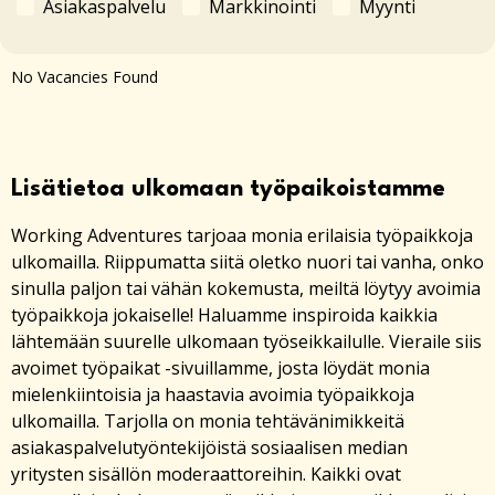
Asiakaspalvelu
Markkinointi
Myynti
No Vacancies Found
Lisätietoa ulkomaan työpaikoistamme
Working Adventures tarjoaa monia erilaisia työpaikkoja
ulkomailla. Riippumatta siitä oletko nuori tai vanha, onko
sinulla paljon tai vähän kokemusta, meiltä löytyy avoimia
työpaikkoja jokaiselle! Haluamme inspiroida kaikkia
lähtemään suurelle ulkomaan työseikkailulle. Vieraile siis
avoimet työpaikat -sivuillamme, josta löydät monia
mielenkiintoisia ja haastavia avoimia työpaikkoja
ulkomailla. Tarjolla on monia tehtävänimikkeitä
asiakaspalvelutyöntekijöistä sosiaalisen median
yritysten sisällön moderaattoreihin. Kaikki ovat